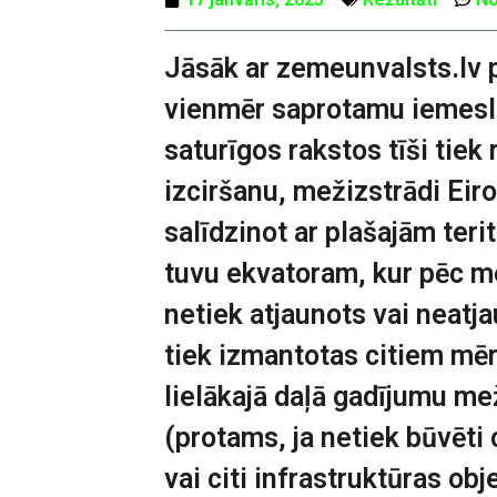
Jāsāk ar zemeunvalsts.lv p
vienmēr saprotamu iemesl
saturīgos rakstos tīši tiek
izciršanu, mežizstrādi Eir
salīdzinot ar plašajām teri
tuvu ekvatoram, kur pēc 
netiek atjaunots vai neatja
tiek izmantotas citiem mē
lielākajā daļā gadījumu me
(protams, ja netiek būvēti c
vai citi infrastruktūras obj