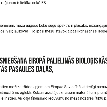
 reģionos ir lielāks nekā ES.
 piemēram, mežā augošo koku sugu spektrs ir plašāks, aizsargājam
oši vāji; jāuzsver – jo īpaši mežu stāvokļa pasliktināšanās iesp
niegšana Eiropā palielinās bioloģiskā
tās pasaules daļās,
noties mežizstrādes apjomiem Eiropas Savienībā, attiecīgi sama
 atmosfēras oglekli. Koksni aizstājot ar citiem materiāliem, pie
lielināties. Arī daļa finansiālo ieguvumu no meža nozares “tiktu p