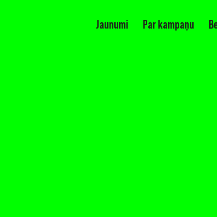
Jaunumi
Par kampaņu
B