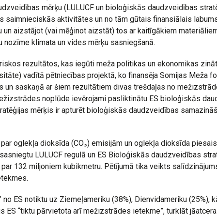
audzveidības mērķu (LULUCF un bioloģiskās daudzveidības stratēģ
res saimnieciskās aktivitātes un no tām gūtais finansiālais labum
 aizstājot (vai mēģinot aizstāt) tos ar kaitīgākiem materiāliem
mu nozīme klimata un vides mērķu sasniegšanā.
oriskos rezultātos, kas iegūti meža politikas un ekonomikas zinā
sitāte) vadītā pētniecības projektā, ko finansēja Somijas Meža fon
s un saskaņā ar šiem rezultātiem divas trešdaļas no mežizstrād
ežizstrādes noplūde ievērojami pasliktinātu ES bioloģiskās dau
ratēģijas mērķis ir apturēt bioloģiskās daudzveidības samazināš
ar oglekļa dioksīda (CO₂) emisijām un oglekļa dioksīda piesaisti,
ai sasniegtu LULUCF regulā un ES Bioloģiskās daudzveidības str
 par 132 miljoniem kubikmetru. Pētījumā tika veikts salīdzinājums
ietekmes.
 no ES notiktu uz Ziemeļameriku (38%), Dienvidameriku (25%), kā 
us ES “tiktu pārvietota arī mežizstrādes ietekme”, turklāt jāatce