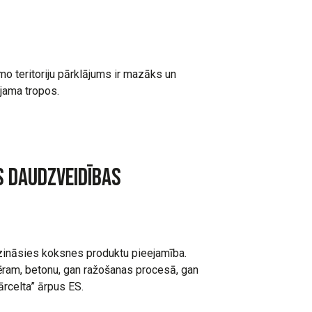
o teritoriju pārklājums ir mazāks un
ējama tropos.
s daudzveidības
zināsies koksnes produktu pieejamība.
mēram, betonu, gan ražošanas procesā, gan
ārcelta” ārpus ES.