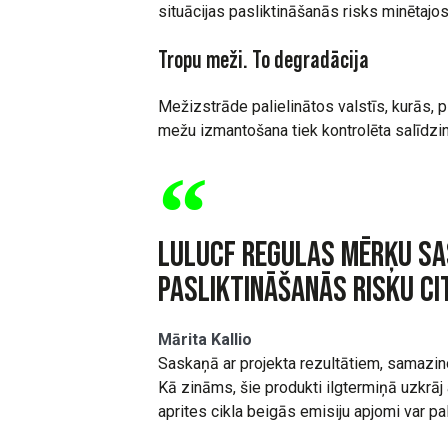
situācijas pasliktināšanās risks minētajos
Tropu meži. To degradācija
Mežizstrāde palielinātos valstīs, kurās,
mežu izmantošana tiek kontrolēta salīdzin
LULUCF regulas mērķu sas
pasliktināšanās risku ci
Mārita Kallio
Saskaņā ar projekta rezultātiem, samazi
Kā zināms, šie produkti ilgtermiņā uzkrāj
aprites cikla beigās emisiju apjomi var pa