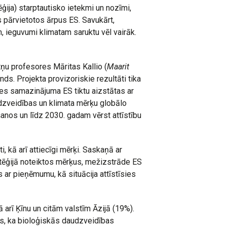
ija) starptautisko ietekmi un nozīmi,
s pārvietotos ārpus ES. Savukārt,
, ieguvumi klimatam saruktu vēl vairāk.
tņu profesores Māritas Kallio (
Maarit
ds. Projekta provizoriskie rezultāti tika
es samazinājuma ES tiktu aizstātas ar
dzveidības un klimata mērķu globālo
anos un līdz 2030. gadam vērst attīstību
 kā arī attiecīgi mērķi. Saskaņā ar
atēģijā noteiktos mērķus, mežizstrāde ES
 ar pieņēmumu, kā situācija attīstīsies
arī Ķīnu un citām valstīm Āzijā (19%).
ras, ka bioloģiskās daudzveidības