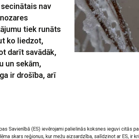
 secinātais nav
 nozares
tājumu tiek runāts
t ko liedzot,
ot darīt savādāk,
ru un sekām,
ga ir drošība, arī
 Savienībā (ES) ievērojami palielinās koksnes ieguvi citās pa
lēma skars reģionus, kur mežu aizsardzība, salīdzinot ar ES, ir kr