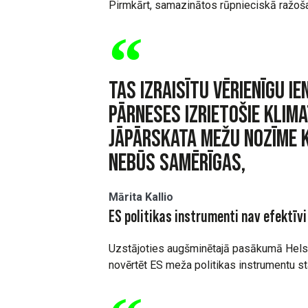
Pirmkārt, samazinātos rūpnieciskā ražoša
Tas izraisītu vērienīgu i
pārneses izrietošie klim
jāpārskata mežu nozīme 
nebūs samērīgas,
Mārita Kallio
ES politikas instrumenti nav efektīvi
Uzstājoties augšminētajā pasākumā Helsi
novērtēt ES meža politikas instrumentu st