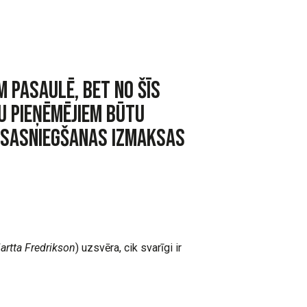
m pasaulē, bet no šīs
mu pieņēmējiem būtu
 sasniegšanas izmaksas
artta Fredrikson
) uzsvēra, cik svarīgi ir