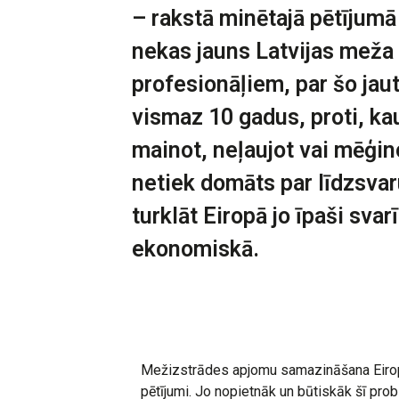
– rakstā minētajā pētījumā
nekas jauns Latvijas meža
profesionāļiem, par šo jau
vismaz 10 gadus, proti, kau
mainot, neļaujot vai mēģin
netiek domāts par līdzsva
turklāt Eiropā jo īpaši svarī
ekonomiskā.
Mežizstrādes apjomu samazināšana Eiropas
pētījumi. Jo nopietnāk un būtiskāk šī prob