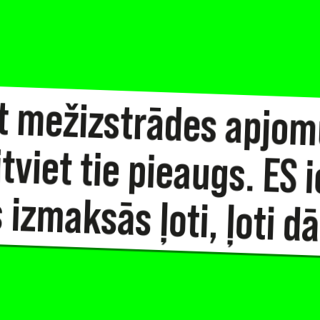
 mežizstrādes apjom
citviet tie pieaugs. ES i
 izmaksās ļoti, ļoti dā