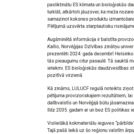
pasliktinātu ES klimata un bioloģiskās d
turklāt, atkārtoti jāuzsver, ka meža noza
samazinot koksnes produktu izmantošanu un
Pētījumā uzsvērta starptautisku risināju
Augšminētā informācija ir balstīta proviz
Kallio
, Norvēģijas Dzīvības zinātņu univer
prezentēti 2024. gada decembrī Helsinko
tās pieaugumu citur pasaulē. Tā sauktā m
ietekmi. ES bioloģiskās daudzveidības st
pozitīvā virzienā.
Kā zināms, LULUCF regulā noteikts ziņot p
pētījuma provizoriskajiem rezultātiem, l
dalībvalstīs un Norvēģijā būtu jāsamazina
līdz 2035. gadam ar un bez ES politikas 
Vislielākā kokmateriālu ieguves “pārbīde”
Tajā pašā laikā uz šo reģionu valstīm ārp