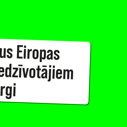
us Eiropas
edzīvotājiem
rgi