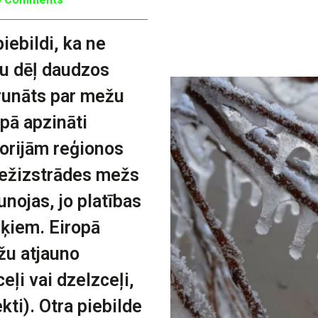
iebildi, ka ne
u dēļ daudzos
 runāts par mežu
opā apzināti
torijām reģionos
mežizstrādes mežs
unojas, jo platības
rķiem. Eiropā
žu atjauno
eļi vai dzelzceļi,
ekti). Otra piebilde