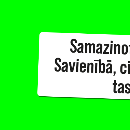
Samazinot
Savienībā, 
tas