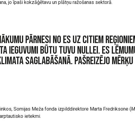
na, jo īpaši kokzāģētavu un plātņu ražošanas sektorā.
enākumu pārnesi no ES uz citiem reģionie
ata ieguvumi būtu tuvu nullei. ES lēmu
klimata saglabāšanā. Pašreizējo mērķu
nkos, Somijas Meža fonda izpilddirektore Marta Fredriksone (
M
arptautisko ietekmi.