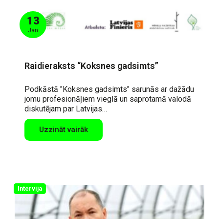
13
Jan
Raidieraksts “Koksnes gadsimts”
Podkāstā "Koksnes gadsimts" sarunās ar dažādu
jomu profesionāļiem vieglā un saprotamā valodā
diskutējam par Latvijas…
Uzzināt vairāk
Intervija