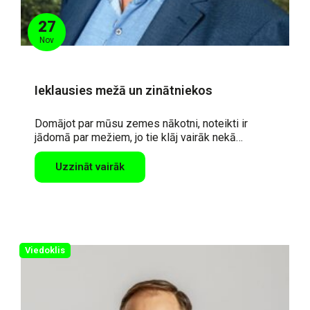
27
Nov
Ieklausies mežā un zinātniekos
Domājot par mūsu zemes nākotni, noteikti ir
jādomā par mežiem, jo tie klāj vairāk nekā…
Uzzināt vairāk
Viedoklis