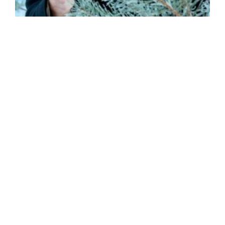
22
Nov
Meža audzēšana – aplis, nevis nogrieznis
Kas kopīgs mežam un sabiedrībai? Vai to
saskares punktu daudzums palielināsies? Ko
baudīt mežā, ko…
Uzzināt vairāk
Intervija