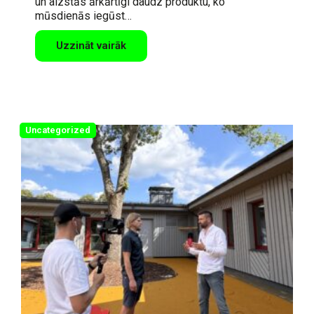
un aizstās ārkārtīgi daudz produktu, ko
mūsdienās iegūst…
Uzzināt vairāk
Uncategorized