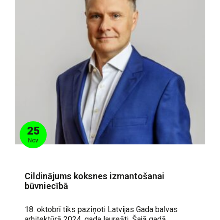
25
Nov
Cildinājums koksnes izmantošanai
būvniecībā
18. oktobrī tiks paziņoti Latvijas Gada balvas
arhitektūrā 2024. gada laureāti. Šajā gadā