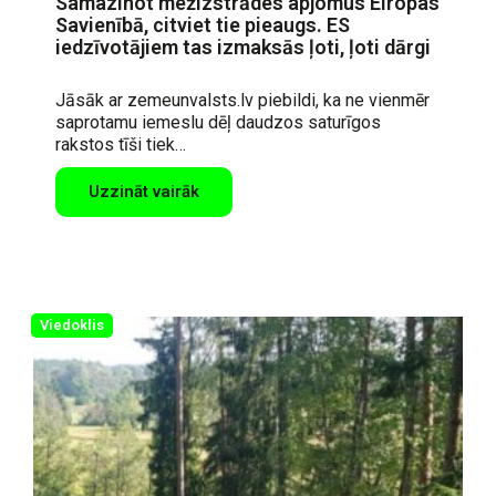
Samazinot mežizstrādes apjomus Eiropas
Savienībā, citviet tie pieaugs. ES
iedzīvotājiem tas izmaksās ļoti, ļoti dārgi
Jāsāk ar zemeunvalsts.lv piebildi, ka ne vienmēr
saprotamu iemeslu dēļ daudzos saturīgos
rakstos tīši tiek…
Uzzināt vairāk
Viedoklis