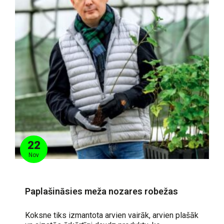
22
Nov
Paplašināsies meža nozares robežas
Koksne tiks izmantota arvien vairāk, arvien plašāk