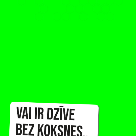
Vai ir dzīve
bez koksnes...