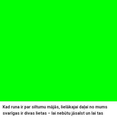
Kad runa ir par siltumu mājās, lielākajai daļai no mums
svarīgas ir divas lietas – lai nebūtu jāsalst un lai tas