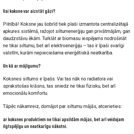
Vai koksne var aizstāt gāzi?
Pilnībā! Koksne jau šobrīd tiek plaši izmantota centralizētajā
apkures sistēmā, ražojot siltumenerģiju gan privātmājām, gan
daudzstāvu ēkām. Turklāt ar biomasu iespējams nodrošināt
ne tikai siltumu, bet arī elektroenerģiju – tas ir īpaši svarīgi
valstīm, kurām nepieciešama enerģētiskā neatkarība.
Un kā ar mājīgumu?
Koksnes siltums ir īpašs. Vai tas nāk no radiatora vai
sprakstošas krāsns, tas sniedz ne tikai fizisku, bet arī
emocionālu komfortu.
Tāpēc nākamreiz, domājot par siltumu mājās, atcerieties:
ar koksnes produktiem ne tikai apsildām mājas, bet arī veidojam
ilgtspējīgu un neatkarīgu nākotni.