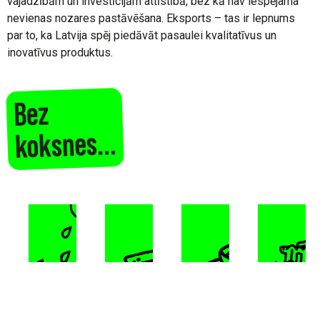
vajadzībām un investīcijām attīstībā, bez kā nav iespējama
nevienas nozares pastāvēšana. Eksports – tas ir lepnums
par to, ka Latvija spēj piedāvāt pasaulei kvalitatīvus un
inovatīvus produktus.
Bez
koksnes...