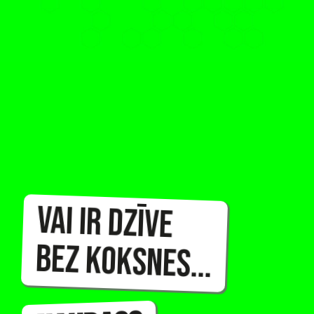
Vai ir dzīve
bez koksnes...