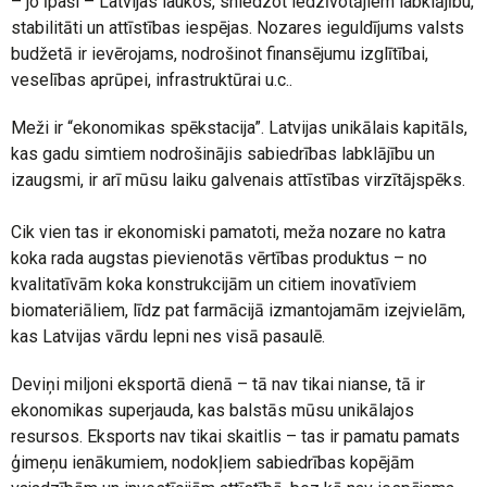
– jo īpaši – Latvijas laukos, sniedzot iedzīvotājiem labklājību,
stabilitāti un attīstības iespējas. Nozares ieguldījums valsts
budžetā ir ievērojams, nodrošinot finansējumu izglītībai,
veselības aprūpei, infrastruktūrai u.c..
Meži ir “ekonomikas spēkstacija”. Latvijas unikālais kapitāls,
kas gadu simtiem nodrošinājis sabiedrības labklājību un
izaugsmi, ir arī mūsu laiku galvenais attīstības virzītājspēks.
Cik vien tas ir ekonomiski pamatoti, meža nozare no katra
koka rada augstas pievienotās vērtības produktus – no
kvalitatīvām koka konstrukcijām un citiem inovatīviem
biomateriāliem, līdz pat farmācijā izmantojamām izejvielām,
kas Latvijas vārdu lepni nes visā pasaulē.
Deviņi miljoni eksportā dienā – tā nav tikai nianse, tā ir
ekonomikas superjauda, kas balstās mūsu unikālajos
resursos. Eksports nav tikai skaitlis – tas ir pamatu pamats
ģimeņu ienākumiem, nodokļiem sabiedrības kopējām