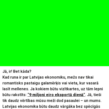
Jā, ir! Bet kāda?
Kad runa ir par Latvijas ekonomiku, mežs nav tikai
romantisks pastaigu galamērķis vai vieta, kur vasarā
lasīt mellenes. Ja kokiem būtu vizītkartes, uz tām lepni
būtu rakstīts:
“9 miljoni eiro eksportā dienā”
. Jā, tieši
tik daudz vērtības mūsu meži dod pasaulei – un mums.
Latvijas ekonomika būtu daudz vārgāka bez spēcīgās